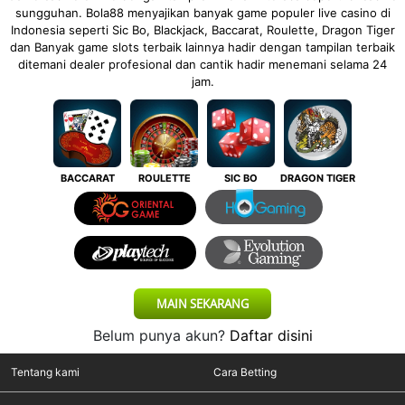
sungguhan. Bola88 menyajikan banyak game populer live casino di
Indonesia seperti Sic Bo, Blackjack, Baccarat, Roulette, Dragon Tiger
dan Banyak game slots terbaik lainnya hadir dengan tampilan terbaik
ditemani dealer profesional dan cantik hadir menemani selama 24
jam.
BACCARAT
ROULETTE
SIC BO
DRAGON TIGER
MAIN SEKARANG
Belum punya akun?
Daftar disini
Tentang kami
Cara Betting